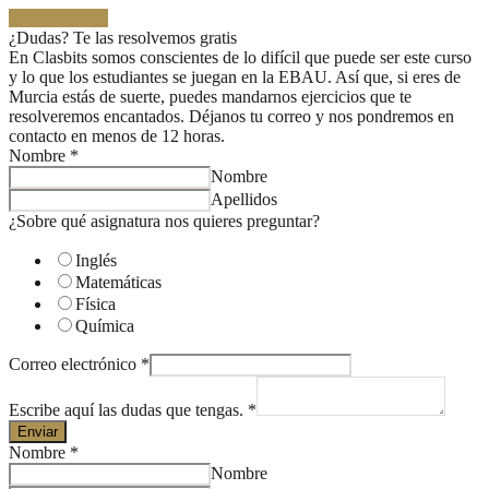
Ir al contenido
¿DUDAS?
¿Dudas? Te las resolvemos gratis
En Clasbits somos conscientes de lo difícil que puede ser este curso
¡TE
y lo que los estudiantes se juegan en la EBAU. Así que, si eres de
Murcia estás de suerte, puedes mandarnos ejercicios que te
LAS
resolveremos encantados. Déjanos tu correo y nos pondremos en
contacto en menos de 12 horas.
RESOLVEMOS
Nombre
*
Nombre
GRATIS!
Apellidos
¿Sobre qué asignatura nos quieres preguntar?
Inglés
Matemáticas
Física
Química
Correo electrónico
*
Escribe aquí las dudas que tengas.
*
Enviar
Nombre
*
Nombre