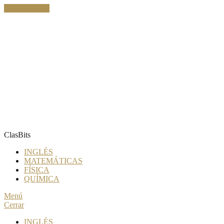
Ir al contenido
ClasBits
INGLÉS
MATEMÁTICAS
FÍSICA
QUÍMICA
Menú
Cerrar
INGLÉS